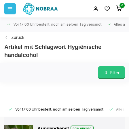
0
Vor 17:00 Uhr bestellt, noch am selben Tag versandt
Alles auf 
Zurück
Artikel mit Schlagwort Hygiënische
handalcohol
Filter
Vor 17:00 Uhr bestellt, noch am selben Tag versandt
Alles auf
Kundendienst
now opened