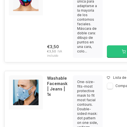
única para
adaptarse a
la mayoría
de los
contornos
faciales.
Máscara de
doble cara:
dibujo de
puntos en
€3,50
una cara,
colo...
€3,50
IVA
incluido
Lista d
Washable
One-size-
Facemask
Compa
fits-most
| Jeans |
protective
1x
mask to fit
most facial
contours.
Double-
sided mask:
dot pattern
on one side,