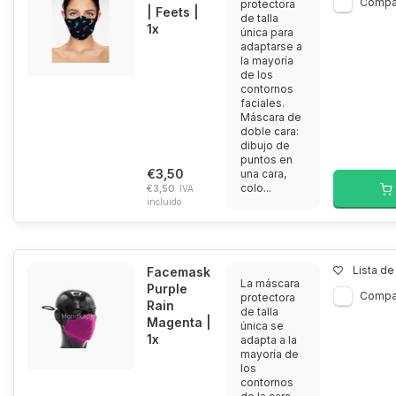
Compa
protectora
| Feets |
de talla
1x
única para
adaptarse a
la mayoría
de los
contornos
faciales.
Máscara de
doble cara:
dibujo de
puntos en
€3,50
una cara,
colo...
€3,50
IVA
incluido
Lista d
Facemask
La máscara
Purple
Compa
protectora
Rain
de talla
Magenta |
única se
1x
adapta a la
mayoría de
los
contornos