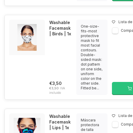
Lista d
Washable
One-size-
Facemask
Compa
fits-most
| Birds | 1x
protective
mask to fit
most facial
contours.
Double-
sided mask:
dot pattern
on one side,
uniform
color on the
€3,50
other side.
Fitted be...
€3,50
IVA
incluido
Lista d
Washable
Máscara
Facemask
Compa
protectora
| Lips | 1x
de talla