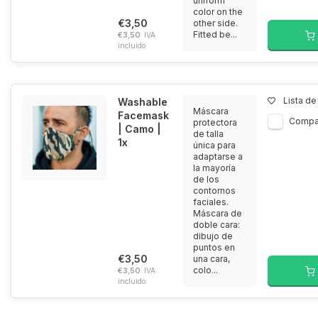
uniform
color on the
€3,50
other side.
Fitted be...
€3,50
IVA
incluido
Lista d
Washable
Máscara
Facemask
Compa
protectora
| Camo |
de talla
1x
única para
adaptarse a
la mayoría
de los
contornos
faciales.
Máscara de
doble cara:
dibujo de
puntos en
€3,50
una cara,
colo...
€3,50
IVA
incluido