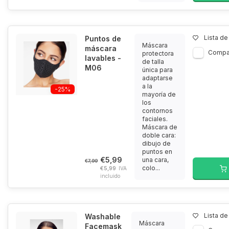
Lista d
Puntos de
Máscara
máscara
Compa
protectora
lavables -
de talla
M06
única para
adaptarse
a la
-25%
mayoría de
los
contornos
faciales.
Máscara de
doble cara:
dibujo de
puntos en
€5,99
una cara,
€7,99
colo...
€5,99
IVA
incluido
Lista d
Washable
Máscara
Facemask