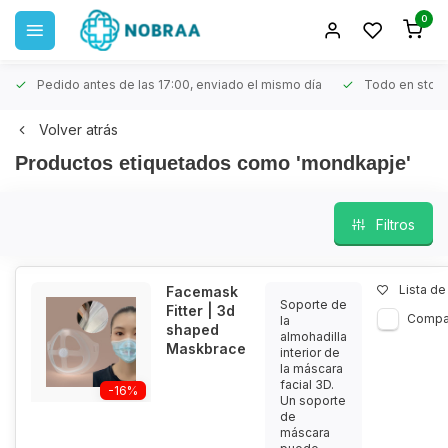
0
Pedido antes de las 17:00, enviado el mismo día
Todo en stoc
Volver atrás
Productos etiquetados como 'mondkapje'
Filtros
Lista d
Facemask
Soporte de
Fitter | 3d
Compa
la
shaped
almohadilla
Maskbrace
interior de
la máscara
facial 3D.
-16%
Un soporte
de
máscara