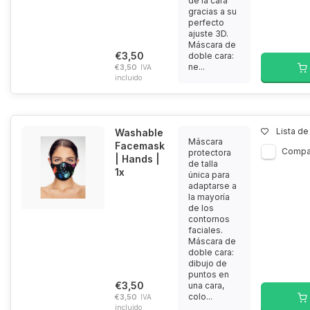
de la cara
gracias a su
perfecto
ajuste 3D.
Máscara de
€3,50
doble cara:
ne...
€3,50
IVA
incluido
Lista d
Washable
Máscara
Facemask
Compa
protectora
| Hands |
de talla
1x
única para
adaptarse a
la mayoría
de los
contornos
faciales.
Máscara de
doble cara:
dibujo de
puntos en
€3,50
una cara,
colo...
€3,50
IVA
incluido