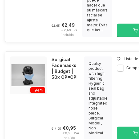
puede
hacer que
su máscara
facial se
ajuste
€2,49
mejor. Evita
€2,95
que las...
€2,49
IVA
incluido
Lista d
Surgical
Quality
Facemasks
Compa
product
| Budget |
with high
50x OP=OP!
filtering.
Hygienic
seal bag
-94%
and
adjustable
integrated
nose
piece.
Surgical
Model ,
€0,95
Non
€14,95
Medical....
€0,95
IVA
incluido