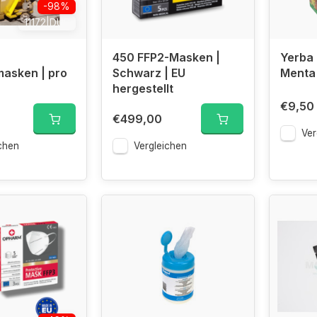
-98%
11172|DUP
450 FFP2-Masken |
Yerba 
asken | pro
Schwarz | EU
Menta
hergestellt
€9,50
€499,00
Ver
chen
Vergleichen