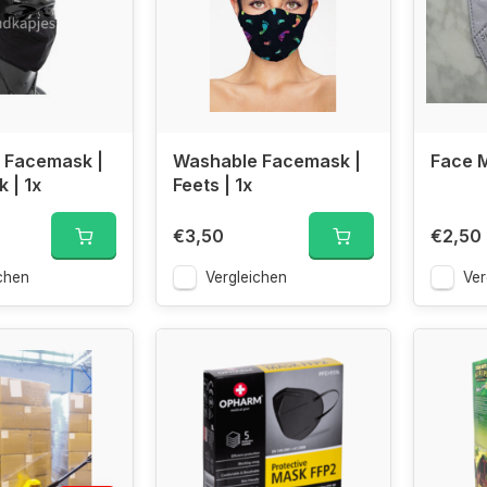
 Facemask |
Washable Facemask |
Face M
k | 1x
Feets | 1x
€3,50
€2,50
chen
Vergleichen
Ver