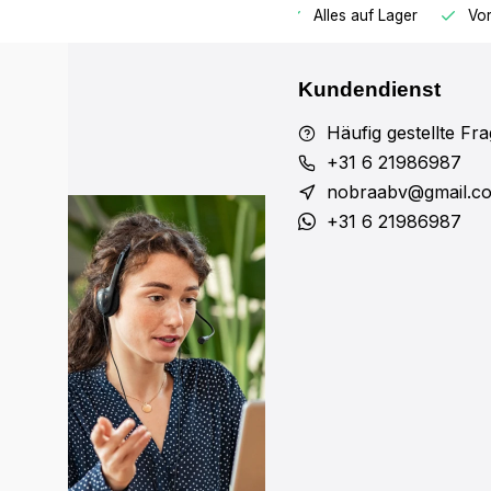
bestellt, noch am selben Tag versandt
Alles auf Lager
Vor
Kundendienst
Häufig gestellte Fr
+31 6 21986987
nobraabv@gmail.c
+31 6 21986987