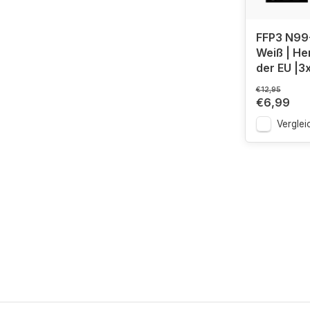
FFP3 N99
Weiß | Her
der EU |3
€12,95
€6,99
Verglei