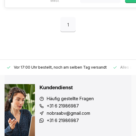
MwSt.
1
Vor 17:00 Uhr bestellt, noch am selben Tag versandt
Alles auf 
Kundendienst
Häufig gestellte Fragen
+31 6 21986987
nobraabv@gmail.com
+31 6 21986987