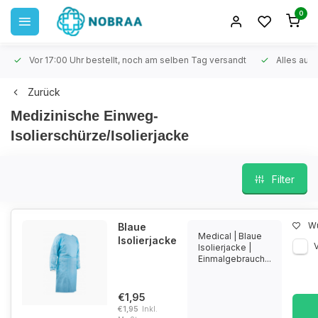
0
Vor 17:00 Uhr bestellt, noch am selben Tag versandt
Alles auf 
Zurück
Medizinische Einweg-
Isolierschürze/Isolierjacke
Filter
Wu
Blaue
Medical | Blaue
Isolierjacke
Isolierjacke |
Einmalgebrauch...
€1,95
€1,95
Inkl.