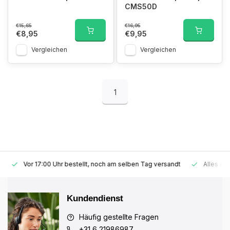
CMS50D
€15,65
€16,95
€8,95
€9,95
Vergleichen
Vergleichen
1
Vor 17:00 Uhr bestellt, noch am selben Tag versandt
Alles auf 
Kundendienst
Häufig gestellte Fragen
+31 6 21986987