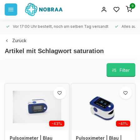
0
Vor 17:00 Uhr bestellt, noch am selben Tag versandt
Alles auf 
Zurück
Artikel mit Schlagwort saturation
Filter
-43%
-41%
Pulsoximeter | Blau
Pulsoximeter | Blau |