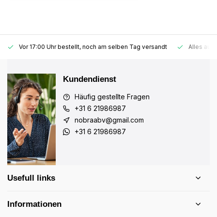
Vor 17:00 Uhr bestellt, noch am selben Tag versandt
Alles auf 
Kundendienst
Häufig gestellte Fragen
+31 6 21986987
nobraabv@gmail.com
+31 6 21986987
Usefull links
Informationen