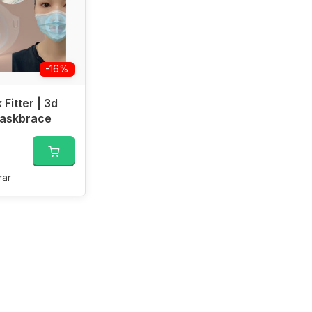
-16%
Fitter | 3d
askbrace
ar