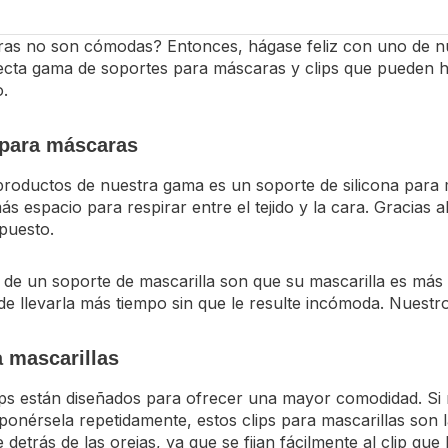
as no son cómodas? Entonces, hágase feliz con uno de n
ecta gama de soportes para máscaras y clips que pueden h
.
 para máscaras
roductos de nuestra gama es un soporte de silicona para má
ás espacio para respirar entre el tejido y la cara. Gracias a
 puesto.
 de un soporte de mascarilla son que su mascarilla es más
e llevarla más tiempo sin que le resulte incómoda. Nuestros
a mascarillas
ps están diseñados para ofrecer una mayor comodidad. Si n
 ponérsela repetidamente, estos clips para mascarillas son 
 detrás de las orejas, ya que se fijan fácilmente al clip que 