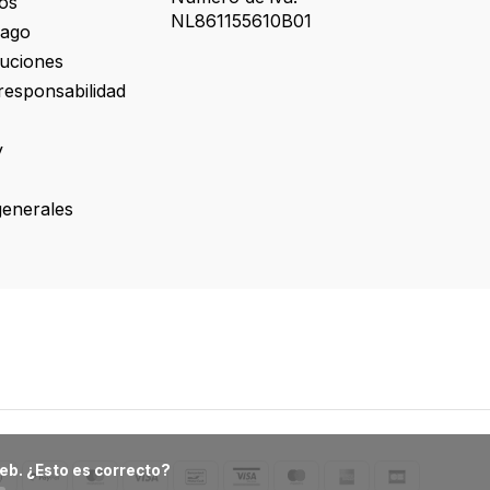
os
NL861155610B01
pago
luciones
responsabilidad
y
generales