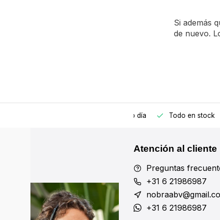
Si además qu
de nuevo. Lo
edido antes de las 17:00, enviado el mismo día
Todo en stock
Atención al cliente
Preguntas frecuent
+31 6 21986987
nobraabv@gmail.c
+31 6 21986987