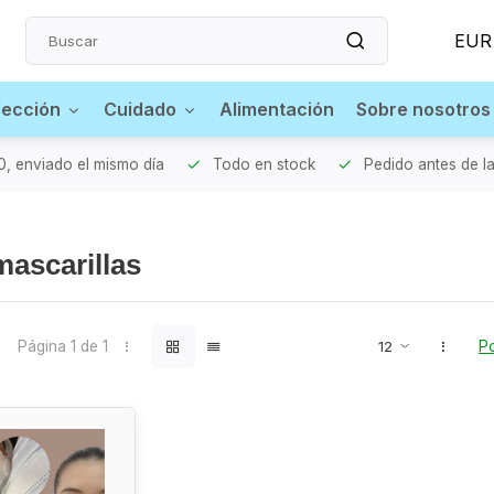
EUR
fección
Cuidado
Alimentación
Sobre nosotros
0, enviado el mismo día
Todo en stock
Pedido antes de la
mascarillas
Página 1 de 1
Po