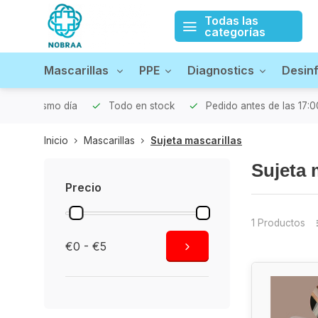
Todas las
categorías
Mascarillas
PPE
Diagnostics
Desin
iado el mismo día
Todo en stock
Pedido antes de las 17:0
Inicio
Mascarillas
Sujeta mascarillas
Sujeta 
Precio
1 Productos
€0 - €5