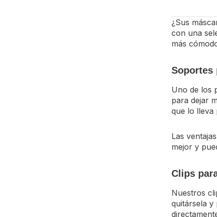
¿Sus máscar
con una sel
más cómodo
Soportes
Uno de los p
para dejar m
que lo lleva
Las ventajas
mejor y pued
Clips par
Nuestros cli
quitársela y
directamente