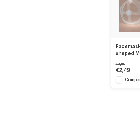
Facemask 
shaped M
€2,95
€2,49
Compar