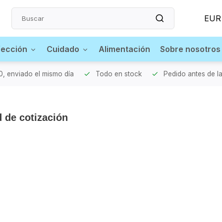
EUR
fección
Cuidado
Alimentación
Sobre nosotros
0, enviado el mismo día
Todo en stock
Pedido antes de la
d de cotización