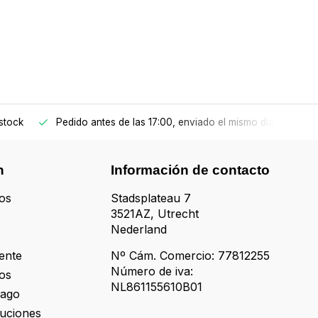
stock
Pedido antes de las 17:00, enviado el mismo día
n
Información de contacto
os
Stadsplateau 7
3521AZ, Utrecht
Nederland
iente
Nº Cám. Comercio: 77812255
Número de iva:
os
NL861155610B01
pago
luciones