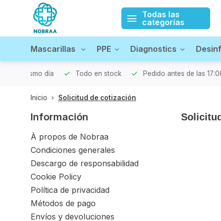
Todas las
categorías
Mascarillas
PPE
Diagnostics
Desin
iado el mismo día
Todo en stock
Pedido antes de las 17:0
Inicio
Solicitud de cotización
Información
Solicitu
À propos de Nobraa
Condiciones generales
Descargo de responsabilidad
Cookie Policy
Política de privacidad
Métodos de pago
Envíos y devoluciones