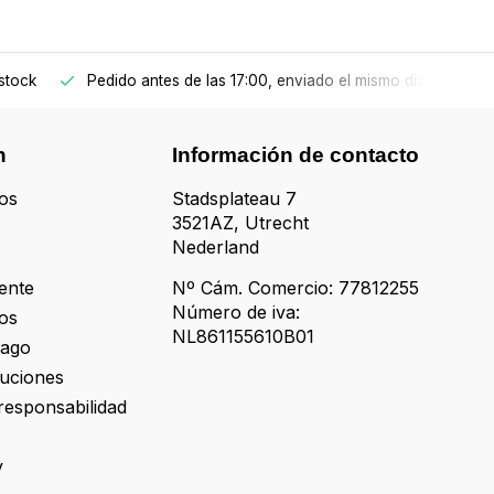
stock
Pedido antes de las 17:00, enviado el mismo día
n
Información de contacto
os
Stadsplateau 7
3521AZ, Utrecht
Nederland
iente
Nº Cám. Comercio: 77812255
Número de iva:
os
NL861155610B01
pago
luciones
responsabilidad
y