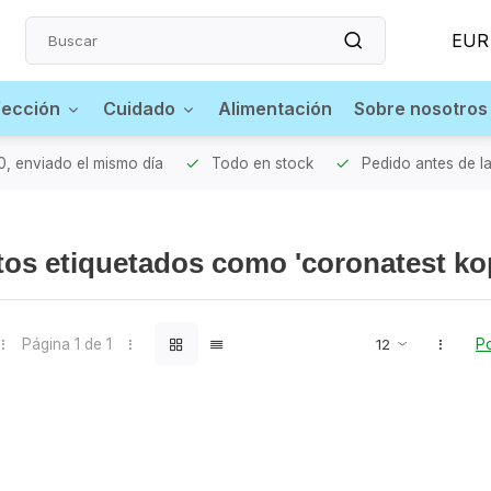
EUR
fección
Cuidado
Alimentación
Sobre nosotros
0, enviado el mismo día
Todo en stock
Pedido antes de la
os etiquetados como 'coronatest ko
Página 1 de 1
Po