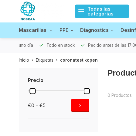
Todas las
categorías
Mascarillas
PPE
Diagnostics
Desin
iado el mismo día
Todo en stock
Pedido antes de las 17:0
Inicio
Etiquetas
coronatest kopen
Product
Precio
0 Productos
€0 - €5