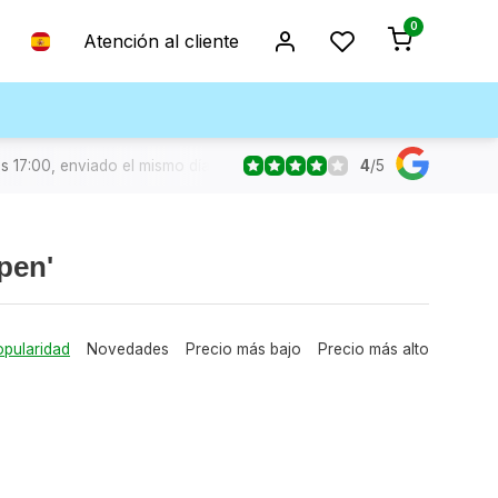
0
Atención al cliente
4
/
5
s 17:00, enviado el mismo día
pen'
pularidad
Novedades
Precio más bajo
Precio más alto