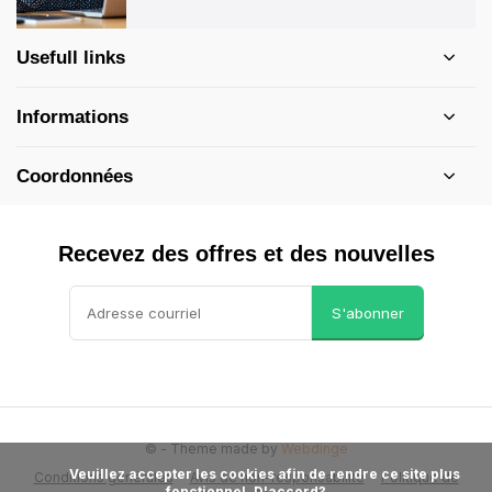
Usefull links
Informations
Coordonnées
Recevez des offres et des nouvelles
S'abonner
©
- Theme made by
Webdinge
            Veuillez accepter les cookies afin de rendre ce site plus 
Conditions générales
Avis de non-responsabilité
Politique de
fonctionnel. D'accord?
