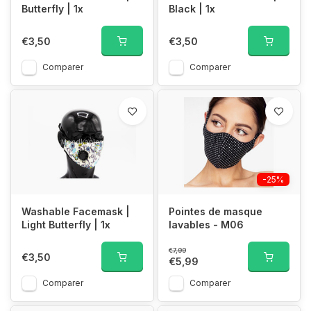
Butterfly | 1x
Black | 1x
€3,50
€3,50
Comparer
Comparer
-25%
Washable Facemask |
Pointes de masque
Light Butterfly | 1x
lavables - M06
€7,99
€3,50
€5,99
Comparer
Comparer