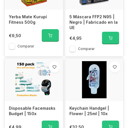
Yerba Mate Kurupí
5 Máscara FFP2 N95 |
Fitness 500g
Negro | Fabricado en la
UE
€9,50
€4,95
Comparar
Comparar
Disposable Facemasks
Keychain Handgel |
Budget | 150x
Flower | 25ml | 10x
€4,99
€32,50