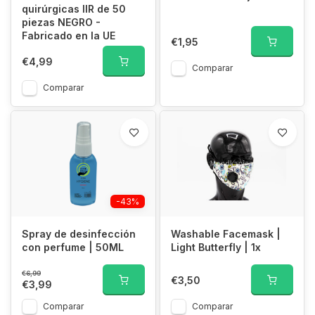
quirúrgicas IIR de 50
piezas NEGRO -
Fabricado en la UE
€1,95
€4,99
Comparar
Comparar
-43%
Spray de desinfección
Washable Facemask |
con perfume | 50ML
Light Butterfly | 1x
€6,99
€3,50
€3,99
Comparar
Comparar