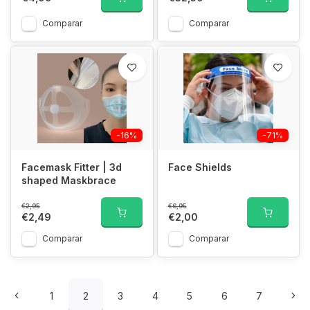
Comparar
Comparar
-16%
-71%
Facemask Fitter | 3d
Face Shields
shaped Maskbrace
€2,95
€6,95
€2,49
€2,00
Comparar
Comparar
1
2
3
4
5
6
7