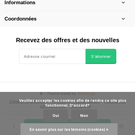
Informations
Coordonnées
Recevez des offres et des nouvelles
S'abonner
©
- Theme made by
Webdinge
            Veuillez accepter les cookies afin de rendre ce site plus 
Conditions générales
Avis de non-responsabilité
Politique de
fonctionnel. D'accord?

confidentialité
Plan du site
Oui
Non
Ajouter au panier
En savoir plus sur les témoins (cookies) »