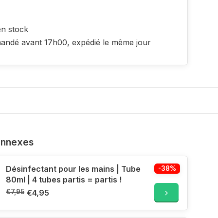
en stock
ndé avant 17h00, expédié le même jour
onnexes
Désinfectant pour les mains | Tube
-38%
80ml | 4 tubes partis = partis !
€7,95
€4,95