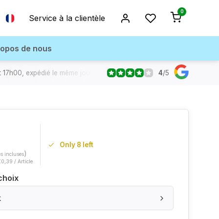
0
Service à la clientèle
ropos de nous
4
/
5
17h00, expédié le même jour
Only 8 left
)
s incluses
€0,39 / Article
choix
k