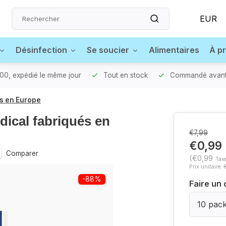
EUR
Désinfection
Se soucier
Alimentaires
À p
0, expédié le même jour
Tout en stock
Commandé avant 
és en Europe
dical fabriqués en
€7,99
€0,99
Comparer
(€0,99
Taxe
Prix unitaire: 
-88%
Faire un 
10 pac