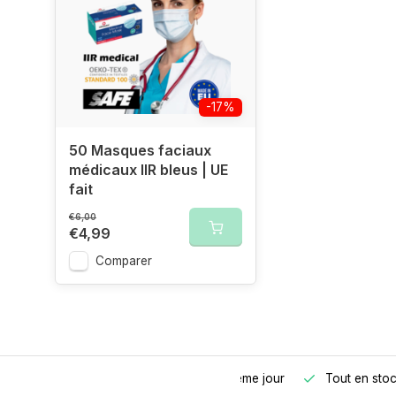
-17%
50 Masques faciaux
médicaux IIR bleus | UE
fait
€6,00
€4,99
Comparer
Commandé avant 17h00, expédié le même jour
Tout en sto