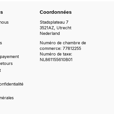
ns
Coordonnées
nous
Stadsplateau 7
3521AZ, Utrecht
Nederland
ts
Numéro de chambre de
commerce: 77812255
Numéro de taxe:
 payement
NL861155610B01
retours
t
onfidentialité
nérales