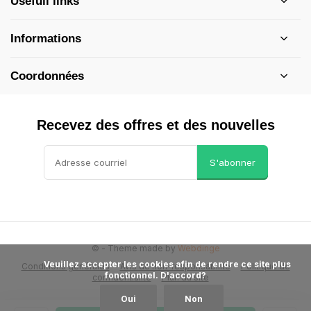
Usefull links
Informations
Coordonnées
Recevez des offres et des nouvelles
S'abonner
©
- Theme made by
Webdinge
            Veuillez accepter les cookies afin de rendre ce site plus 
Conditions générales
Avis de non-responsabilité
Politique de
fonctionnel. D'accord?

confidentialité
Plan du site
Oui
Non