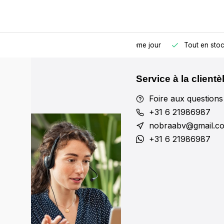
Commandé avant 17h00, expédié le même jour
Tout en sto
Service à la clientè
Foire aux questions
+31 6 21986987
nobraabv@gmail.c
+31 6 21986987