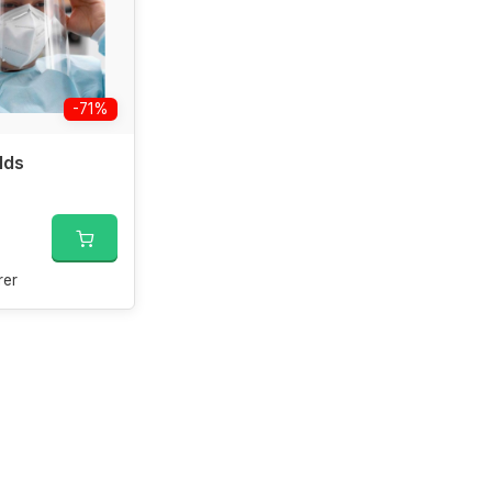
-71%
lds
er