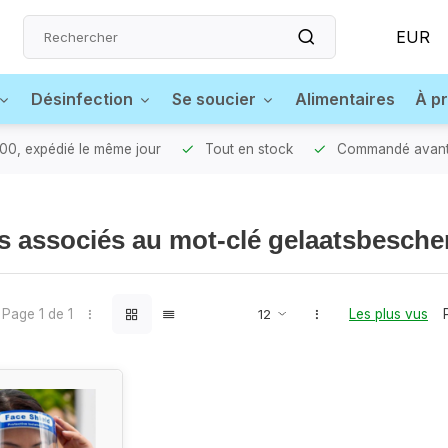
EUR
Désinfection
Se soucier
Alimentaires
À p
0, expédié le même jour
Tout en stock
Commandé avant 
s associés au mot-clé gelaatsbesch
Page 1 de 1
Les plus vus