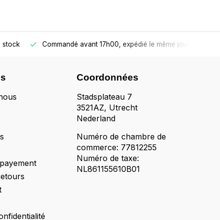
 stock
Commandé avant 17h00, expédié le même jour
ns
Coordonnées
nous
Stadsplateau 7
3521AZ, Utrecht
Nederland
ts
Numéro de chambre de
commerce: 77812255
Numéro de taxe:
 payement
NL861155610B01
retours
t
onfidentialité