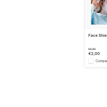
Face Shie
€6,95
€2,00
Compar