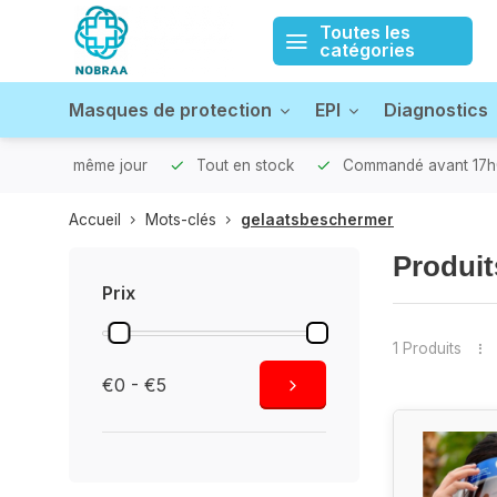
Toutes les
catégories
Masques de protection
EPI
Diagnostics
xpédié le même jour
Tout en stock
Commandé avant 17h0
Accueil
Mots-clés
gelaatsbeschermer
Produit
Prix
1 Produits
€0 - €5