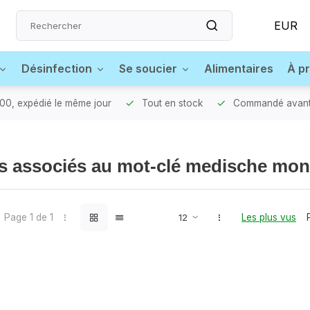
EUR
Désinfection
Se soucier
Alimentaires
À p
0, expédié le même jour
Tout en stock
Commandé avant 
s associés au mot-clé medische mo
Page 1 de 1
Les plus vus