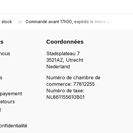
 stock
Commandé avant 17h00, expédié le même jour
ns
Coordonnées
nous
Stadsplateau 7
3521AZ, Utrecht
Nederland
ts
Numéro de chambre de
commerce: 77812255
Numéro de taxe:
 payement
NL861155610B01
retours
t
onfidentialité