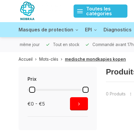
Toutes les
catégories
Masques de protection
EPI
Diagnostics
xpédié le même jour
Tout en stock
Commandé avant 17h0
Accueil
Mots-clés
medische mondkapjes kopen
Produit
Prix
0 Produits
€0 - €5