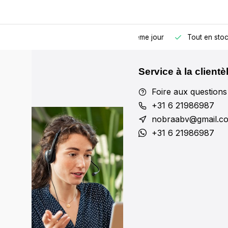
Commandé avant 17h00, expédié le même jour
Tout en sto
Service à la clientè
Foire aux questions
+31 6 21986987
nobraabv@gmail.c
+31 6 21986987