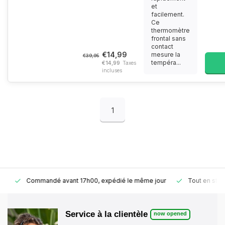
et
facilement.
Ce
thermomètre
frontal sans
contact
€14,99
mesure la
€39,95
tempéra...
€14,99
Taxes
incluses
1
Commandé avant 17h00, expédié le même jour
Tout en stock
Service à la clientèle
now opened