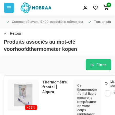
0
Commandé avant 17h00, expédié le même jour
Tout en stock
Retour
Produits associés au mot-clé
voorhoofdthermometer kopen
Filtres
Lis
Thermomètre
Ce
so
frontal |
thermomètre
Aiqura
C
frontal fiable
mesure la
température
de votre
-62%
corps
rapidement