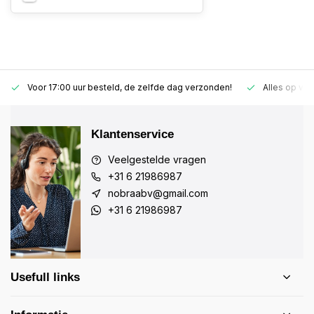
Voor 17:00 uur besteld, de zelfde dag verzonden!
Alles op vo
Klantenservice
Veelgestelde vragen
+31 6 21986987
nobraabv@gmail.com
+31 6 21986987
Usefull links