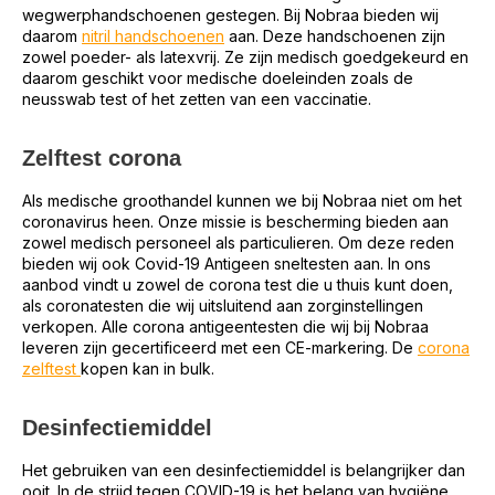
wegwerphandschoenen gestegen. Bij Nobraa bieden wij
daarom
nitril handschoenen
aan. Deze handschoenen zijn
zowel poeder- als latexvrij. Ze zijn medisch goedgekeurd en
daarom geschikt voor medische doeleinden zoals de
neusswab test of het zetten van een vaccinatie.
Zelftest corona
Als medische groothandel kunnen we bij Nobraa niet om het
coronavirus heen. Onze missie is bescherming bieden aan
zowel medisch personeel als particulieren.
Om deze reden
bieden wij ook Covid-19 Antigeen sneltesten aan. In ons
aanbod vindt u zowel de corona test die u thuis kunt doen,
als coronatesten die wij uitsluitend aan zorginstellingen
verkopen
.
Alle corona antigeentesten die wij bij Nobraa
leveren zijn gecertificeerd met een CE-markering. De
corona
zelftest
kopen kan in bulk.
Desinfectiemiddel
Het gebruiken van een desinfectiemiddel is belangrijker dan
ooit. In de strijd tegen COVID-19 is het belang van hygiëne