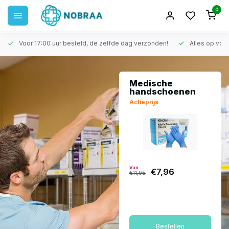
0
Voor 17:00 uur besteld, de zelfde dag verzonden!
Alles op voo
Medische
handschoenen
Actieprijs
Van
€7,96
€11,95
Bestellen