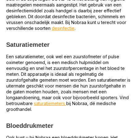
maatregelen meermaals aangestipt. Het gebruik van een
desinfectiemiddel zoals handgel is daarbij zeer effectief
gebleken. Dit doordat desinfectie bacteriën, schimmels en
virussen onschadelijk maakt. Bij Nobraa kunt u terecht voor
verschillende soorten
desinfectie
.
Saturatiemeter
Een saturatiemeter, ook wel een zuurstofmeter of pulse
oximeter genoemd, is een medisch hulpmiddel om
eenvoudig en snel het zuurstofpercentage in het bloed te
meten. Dit apparaatje is ideaal als regelmatig de
zuurstofgehalte gemeten moet worden. Een saturatiemeter is
uitermate geschikt voor mensen die hun zuurstofgehalte in
de gaten moeten houden, zoals mensen met een
longaandoening, maar ook voor bijvoorbeeld sporters. Vind
betrouwbare
saturatiemeters
bij Nobraa, dé medische
groothandel.
Bloeddrukmeter
Ook kunt u bij Nobraa een bloeddrukmeter kopen. Het