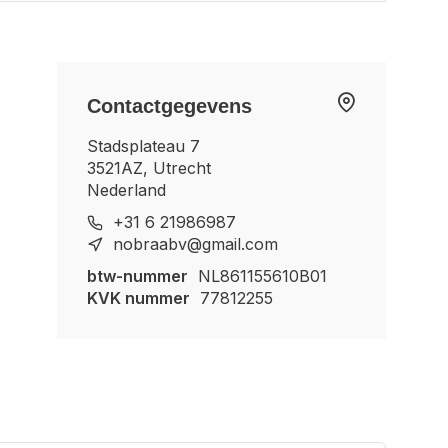
Contactgegevens
Stadsplateau 7
3521AZ, Utrecht
Nederland
+31 6 21986987
nobraabv@gmail.com
btw-nummer
NL861155610B01
KVK nummer
77812255