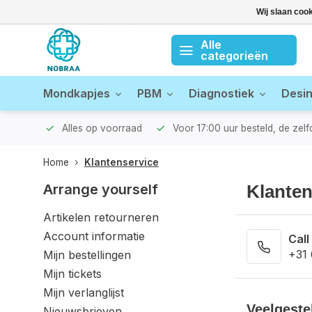
Wij slaan coo
Alle
categorieën
Mondkapjes
PBM
Diagnostiek
Desin
zonden!
Alles op voorraad
Voor 17:00 uur besteld, de zel
Home
Klantenservice
Arrange yourself
Klanten
Artikelen retourneren
Account informatie
Call
+31
Mijn bestellingen
Mijn tickets
Mijn verlanglijst
Veelgeste
Nieuwsbrieven