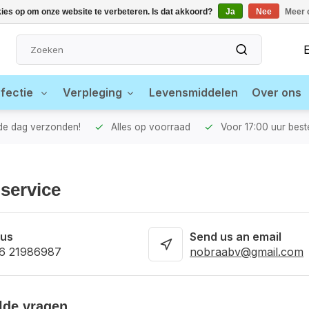
kies op om onze website te verbeteren. Is dat akkoord?
Ja
Nee
Meer 
fectie
Verpleging
Levensmiddelen
Over ons
fde dag verzonden!
Alles op voorraad
Voor 17:00 uur best
service
 us
Send us an email
 6 21986987
nobraabv@gmail.com
lde vragen