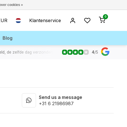
over cookies »
0
EUR
Klantenservice
Blog
4
/
5
eld, de zelfde dag verzonden!
Send us a message
+31 6 21986987