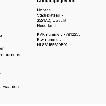
Contactgegevens
Nobraa
Stadsplateau 7
3521AZ, Utrecht
Nederland
KVK nummer: 77812255
e
Btw nummer:
NL861155610B01
den
retourneren
y
orwaarden