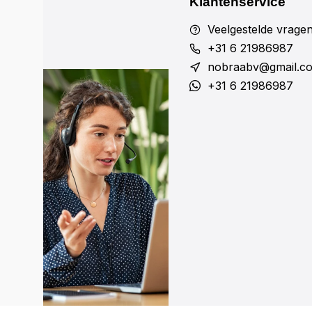
Klantenservice
Veelgestelde vrage
+31 6 21986987
nobraabv@gmail.c
+31 6 21986987