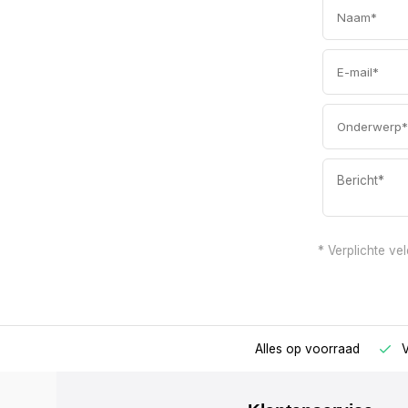
* Verplichte ve
ur besteld, de zelfde dag verzonden!
Alles op voorraad
V