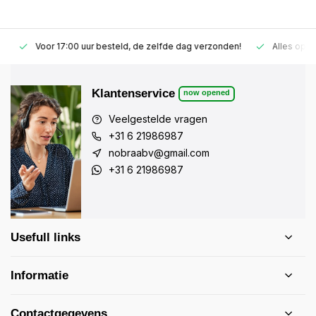
Voor 17:00 uur besteld, de zelfde dag verzonden!
Alles op vo
Klantenservice
now opened
Veelgestelde vragen
+31 6 21986987
nobraabv@gmail.com
+31 6 21986987
Usefull links
Informatie
Contactgegevens