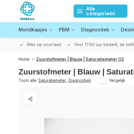
Alle
categorieën
Mondkapjes
PBM
Diagnostiek
Desin
zonden!
Alles op voorraad
Voor 17:00 uur besteld, de zel
Home
Zuurstofmeter | Blauw | Saturatiemeter O2
Zuurstofmeter | Blauw | Satura
Toon alle:
Saturatiemeter
,
Diagnostiek
Vergelijk