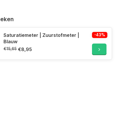
keken
Saturatiemeter | Zuurstofmeter |
-43%
Blauw
€15,65
€8,95