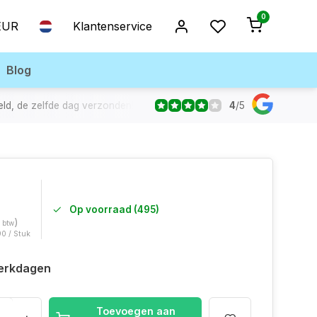
0
EUR
Klantenservice
Blog
4
/
5
eld, de zelfde dag verzonden!
Op voorraad (495)
)
. btw
90 / Stuk
erkdagen
Toevoegen aan