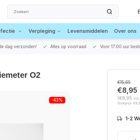
fectie
Verpleging
Levensmiddelen
Over ons
fde dag verzonden!
Alles op voorraad
Voor 17:00 uur best
tiemeter O2
€15,65
€8,95
(€8,95
Incl
-43%
Stukprijs: €9,
1-2 W