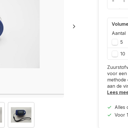
-
Volume
Aantal
5
10
Zuurstofv
voor een 
methode o
aan de vi
Lees me
Alles
Voor 1