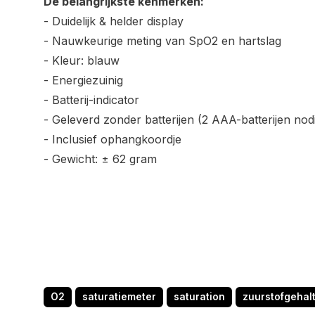
De belangrijkste kenmerken:
- Duidelijk & helder display
- Nauwkeurige meting van SpO2 en hartslag
- Kleur: blauw
- Energiezuinig
- Batterij-indicator
- Geleverd zonder batterijen (2 AAA-batterijen nod
- Inclusief ophangkoordje
- Gewicht: ± 62 gram
O2
saturatiemeter
saturation
zuurstofgehal