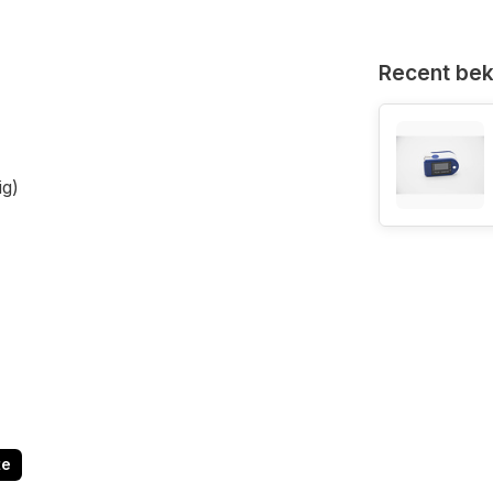
Recent be
ig)
te