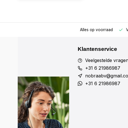
ur besteld, de zelfde dag verzonden!
Alles op voorraad
V
Klantenservice
Veelgestelde vrage
+31 6 21986987
nobraabv@gmail.c
+31 6 21986987