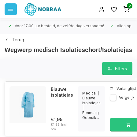
0
Voor 17:00 uur besteld, de zelfde dag verzonden!
Alles op voo
Terug
Wegwerp medisch Isolatieschort/Isolatiejas
Filters
Verlanglijst
Blauwe
Medical |
isolatiejas
Vergelijk
Blauwe
isolatiejas
|
Eenmalig
Gebruik...
€1,95
€1,95
Incl.
btw