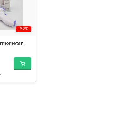
-62%
ermometer |
k