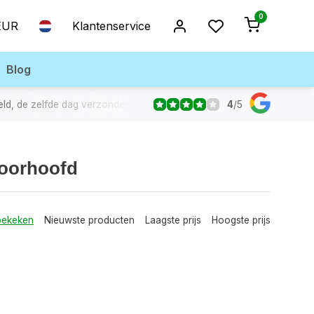
0
EUR
Klantenservice
Blog
4
/
5
eld, de zelfde dag verzonden!
voorhoofd
bekeken
Nieuwste producten
Laagste prijs
Hoogste prijs