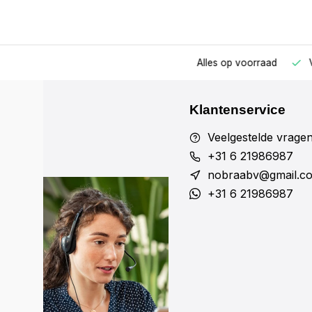
ur besteld, de zelfde dag verzonden!
Alles op voorraad
V
Klantenservice
Veelgestelde vrage
+31 6 21986987
nobraabv@gmail.c
+31 6 21986987