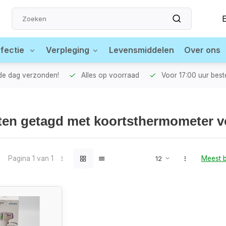
fectie
Verpleging
Levensmiddelen
Over ons
fde dag verzonden!
Alles op voorraad
Voor 17:00 uur best
ten getagd met koortsthermometer 
Pagina 1 van 1
Meest 