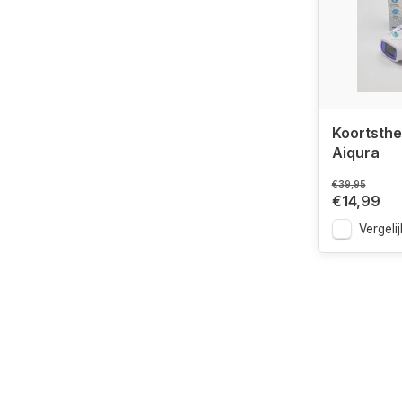
Koortsth
Aiqura
€39,95
€14,99
Vergelij