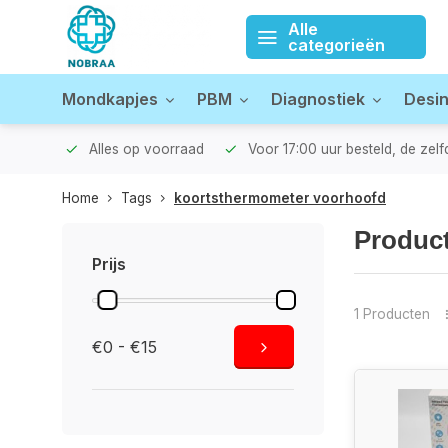
Alle
categorieën
Mondkapjes
PBM
Diagnostiek
Desin
zonden!
Alles op voorraad
Voor 17:00 uur besteld, de zel
Home
Tags
koortsthermometer voorhoofd
Produc
Prijs
1 Producten
€0 - €15