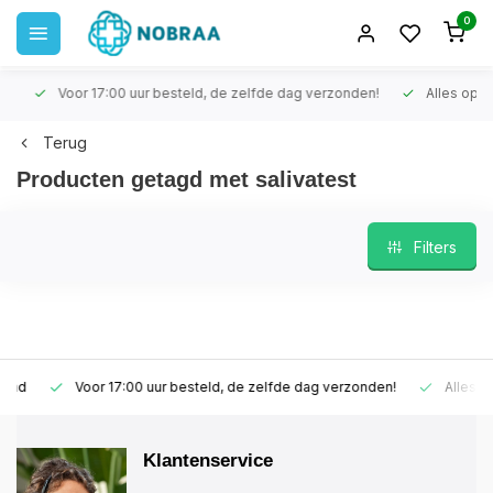
0
Voor 17:00 uur besteld, de zelfde dag verzonden!
Alles op vo
Terug
Producten getagd met salivatest
Filters
ad
Voor 17:00 uur besteld, de zelfde dag verzonden!
Alles op v
Klantenservice