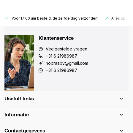
Voor 17:00 uur besteld, de zelfde dag verzonden!
Alles op vo
Klantenservice
Veelgestelde vragen
+31 6 21986987
nobraabv@gmail.com
+31 6 21986987
Usefull links
Informatie
Contactgegevens