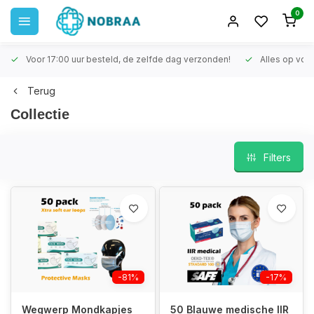
0
Voor 17:00 uur besteld, de zelfde dag verzonden!
Alles op voo
Terug
Collectie
Filters
-81%
-17%
Wegwerp Mondkapjes
50 Blauwe medische IIR