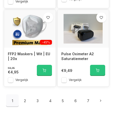
Vergelijk
-45%
FFP2 Maskers | Wit | EU
Pulse Oximeter A2
| 20x
Saturatiemeter
€8,95
€9,49
€4,95
Vergelijk
Vergelijk
1
2
3
4
5
6
7