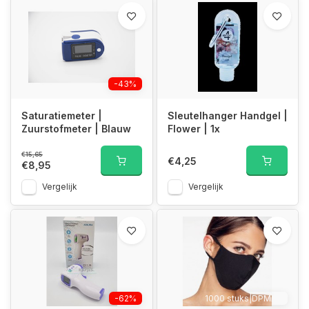
-43%
Saturatiemeter |
Sleutelhanger Handgel |
Zuurstofmeter | Blauw
Flower | 1x
€15,65
€4,25
€8,95
Vergelijk
Vergelijk
-62%
1000 stuks|DPMAX