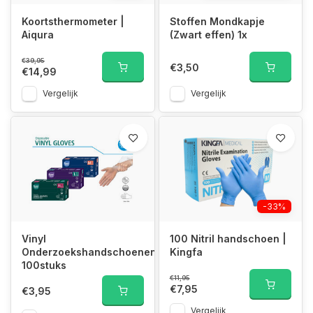
Koortsthermometer |
Stoffen Mondkapje
Aiqura
(Zwart effen) 1x
€39,95
€3,50
€14,99
Vergelijk
Vergelijk
-33%
Vinyl
100 Nitril handschoen |
Onderzoekshandschoenen
Kingfa
100stuks
€11,95
€7,95
€3,95
Vergelijk