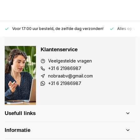
Voor 17:00 uur besteld, de zelfde dag verzonden!
Alles op vo
Klantenservice
Veelgestelde vragen
+31 6 21986987
nobraabv@gmail.com
+31 6 21986987
Usefull links
Informatie