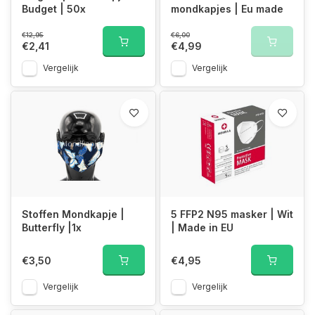
Budget | 50x
mondkapjes | Eu made
€12,95
€6,00
€2,41
€4,99
Vergelijk
Vergelijk
Stoffen Mondkapje |
5 FFP2 N95 masker | Wit
Butterfly |1x
| Made in EU
€3,50
€4,95
Vergelijk
Vergelijk